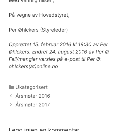
Med vennlig hilsen,
På vegne av Hovedstyret,
Per Øhlckers (Styreleder)
Opprettet 15. februar 2016 kl 19:30 av Per
Øhlckers. Endret 24. august 2016 av Per Ø.
Feil/mangler varsles på e-post til Per Ø:
ohlckers(at)online.no
Kategorier
Ukategorisert
Årsmøter 2016
Årsmøter 2017
Legg igjen en kommentar