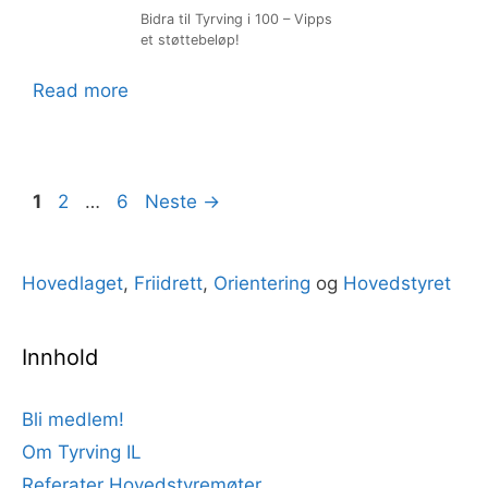
Bidra til Tyrving i 100 – Vipps
et støttebeløp!
Read more
1
2
…
6
Neste
→
Hovedlaget
,
Friidrett
,
Orientering
og
Hovedstyret
Innhold
Bli medlem!
Om Tyrving IL
Referater Hovedstyremøter