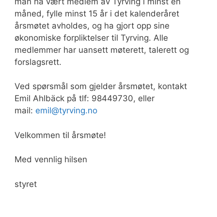
man ha vært medlem av Tyrving i minst én
måned, fylle minst 15 år i det kalenderåret
årsmøtet avholdes, og ha gjort opp sine
økonomiske forpliktelser til Tyrving. Alle
medlemmer har uansett møterett, talerett og
forslagsrett.
Ved spørsmål som gjelder årsmøtet, kontakt
Emil Ahlbäck på tlf: 98449730, eller
mail:
emil@tyrving.no
Velkommen til årsmøte!
Med vennlig hilsen
styret