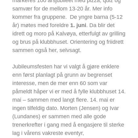
markeres 100 årsjubileet med pizza, quiz og
samvær for de mellom 13-20 år. Mer info
kommer fra gruppene.
De yngre barna (5-12
år) møtes med foreldre
1. juni
. Da blir det
idrett og moro på Kalvøya, etterfulgt av grilling
og brus på klubbhuset. Orientering og friidrett
sammen også her, selvsagt.
Jubileumsfesten har vi valgt å gjøre enklere
enn først planlagt på grunn av begrenset
interesse, men de mer enn 60 som var
påmeldt håper vi er med å fylle klubbhuset 14.
mai – sammen med langt flere. 14. mai er
ingen tilfeldig dato. Morten (Jensen) og Ivar
(Lundanes) er sammen med alle gode
trenerkrefter i gang med å engasjere til sterke
lag i vårens vakreste eventyr,