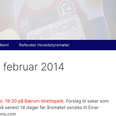
dlem!
Referater Hovedstyremøter
g februar 2014
kl. 19:30 på Bærum Idrettspark
. Forslag til saker som
å senest 14 dager før årsmøtet sendes til Einar
ions.com