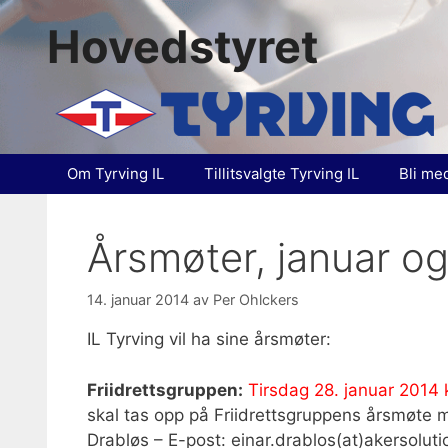
Hopp
Hovedstyret
til
innhold
Om Tyrving IL
Tillitsvalgte Tyrving IL
Bli me
Årsmøter, januar o
14. januar 2014
av
Per Ohlckers
IL Tyrving vil ha sine årsmøter:
Friidrettsgruppen:
Tirsdag 28. januar 2014 
skal tas opp på Friidrettsgruppens årsmøte m
Drabløs – E-post: einar.drablos(at)akersolut