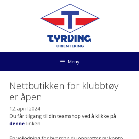
Hopp
til
innhold
Meny
Nettbutikken for klubbtøy
er åpen
12. april 2024
Du får tilgang til din teamshop ved å klikke på
denne
linken.
En veiledning for hvordan du oppretter ny konto,