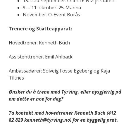
18. – 20. september: O-Idol 6 NM jr. stafett
9. – 11. oktober: 25-Manna
November: O-Event Borås
Trenere og Støtteapparat:
Hovedtrener: Kenneth Buch
Assistenttrener. Emil Ahlbäck
Ambassadører: Solveig Fosse Egeberg og Kaja
Tiltnes
Ønsker du å trene med Tyrving, eller nysgjerrig på
om dette er noe for deg?
Ta kontakt med hovedtrener Kenneth Buch (412
82 829 kenneth@tyrving.no) for en hyggelig prat.