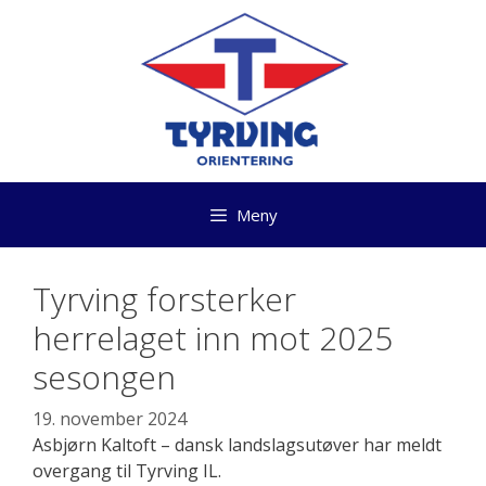
Hopp
til
innhold
Meny
Tyrving forsterker
herrelaget inn mot 2025
sesongen
19. november 2024
Asbjørn Kaltoft – dansk landslagsutøver har meldt
overgang til Tyrving IL.