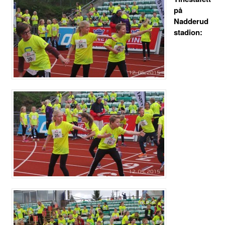
på
Nadderud
stadion: