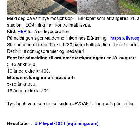
Meld deg på vårt nye mosjonsløp – BIP-løpet som arrangeres 21. aug
stadion. EQ-timing har kontrollmålt løypa.
Klikk
HER
for å se løypeprofilen.
Påmeldingen skjer via denne linken hos EQ-timing:
https://live.
Startnummerutdeling fra kl. 1730 på friidrettsstadion. Løpet starter 
Det blir utlodningspremier og medaljer!
Frist for påmelding til ordinær startkontingent er 18. august:
5-15 år kr 200.
16 år og eldre kr 400.
Etteranmelding innen løpsstart:
5-15 år kr 300.
16 år og eldre kr 500.
Tyrvingutøvere kan bruke koden «BVOAKT» for gratis påmelding.
Resultater :
BIP løpet-2024 (eqtiming.com)