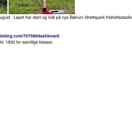
ust. Løpet har start og mål på nye Bærum Idrettspark friidrettsstadion
eqtiming.com/70758#dashboard
kl. 1830 for samtlige klasser.