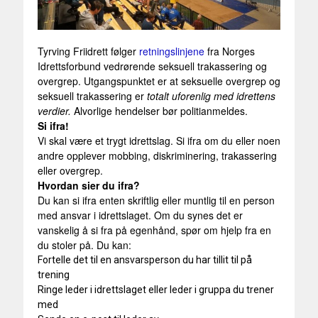
Tyrving Friidrett følger
retningslinjene
fra Norges
Idrettsforbund vedrørende seksuell trakassering og
overgrep. Utgangspunktet er at seksuelle overgrep og
seksuell trakassering er
totalt uforenlig med idrettens
verdier.
Alvorlige hendelser bør politianmeldes.
Si ifra!
Vi skal være et trygt idrettslag. Si ifra om du eller noen
andre opplever mobbing, diskriminering, trakassering
eller overgrep.
Hvordan sier du ifra?
Du kan si ifra enten skriftlig eller muntlig til en person
med ansvar i idrettslaget. Om du synes det er
vanskelig å si fra på egenhånd, spør om hjelp fra en
du stoler på. Du kan:
Fortelle det til en ansvarsperson du har tillit til på
trening
Ringe leder i idrettslaget eller leder i gruppa du trener
med