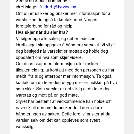
Sende en e-post til leder av
idrettslaget:
friidrett@tyrving.no
Om du er usikker og ønsker mer informasjon for å
varsle, kan du også ta kontakt med Norges
Idrettsforbund for råd og hjelp.
Hva skjer når du sier ifra?
Vi følger opp alle saker, og det er ledelsen i
idrettslaget sin oppgave å håndtere varselet. Vi vil gi
deg beskjed når varselet er mottatt og holde deg
oppdatert om hva som skjer videre.
Om du ønsker mer informasjon eller raskere
tilbakemelding, ta kontakt med den personen du har
meldt ifra til og etterspør mer informasjon. Ta også
kontakt om du føler deg utrygg eller er usikker på hva
som skjer. Som varsler er det viktig at du føler deg
ivaretatt og møtt på en god måte.
Styret har bestemt at vedkommende kan holde ditt
navn skjult dersom du ønsker det i den videre
håndteringen av saken. Dette fordi vi ønsker at du
varsler, selv om det kan oppleves som svært
vanskelig.