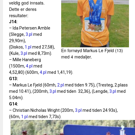
veldig god innsats.
Dette er deres
resultater:
J14:
– Ida Petersen Amble
(Slegge,
3.pl
med
29,90m),
(Diskos,
1.pl
med 27,58),
En fornøyd Markus Le Fjeld (13)
(Kule,
3.pl
med 8,73m).
med 4 medaljer.
– Mille Haneberg
(1500m,
4.pl
med
4,52,80) (600m,
4.pl
med 1,41,19).
G13:
– Markus Le Fjeld (60mh,
2.pl
med tiden 9.75), (Tresteg, 2.plass
med 10.41), (200mh,
3.pl
med tiden 32,36), (Lengde,
3.pl
med
5.04m).
G14:
– Christian Nicholas Wright (200m,
3.pl
med tiden 24.93s),
(60m,
1.pl
med tiden 7,73s).