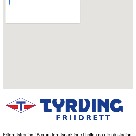
Friidrettstrening i Bærum Idrettspark inne i hallen og ute på stadion