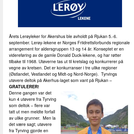
Årets Lerøyleker for Akershus ble avholdt på Rjukan 5.-6.
september. Lerøy-lekene er Norges Friidrettsforbunds regionale
arrangement for aldersgruppen 13 og 14 år. Konseptet er en
videreføring av de gamle Donald Duck-lekene, og har røtter
tilbake til 1968. Utøverne tas ut til kretslag og konkurrerer på
vegne av kretsen. Det er konkurranser i tre ulike regioner
(Østlandet, Vestlandet og Midt-og Nord-Norge). Tyrvings
utøvere deltok på Akerhus-laget som vant på Rjukan –
GRATULERER!
Denne gangen var det
kun 4 utøvere fra Tyrving
som deltok – flere var
tatt ut men meldte forfall
av ulike grunner. Men la
det være sagt; utøvere
fra Tyrving gjorde en