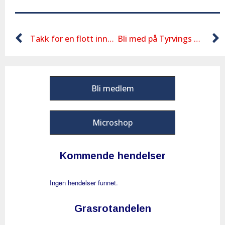
Takk for en flott innendørs sesongen – vi ses ute på stadion etter påske
Bli med på Tyrvings Landslagets Friidrettsskole i sommer
Bli medlem
Microshop
Kommende hendelser
Ingen hendelser funnet.
Grasrotandelen