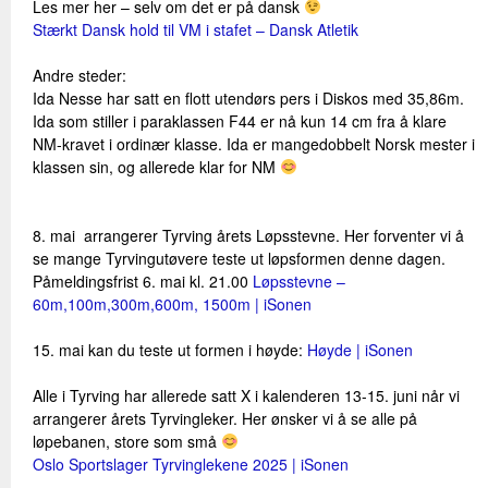
Les mer her – selv om det er på dansk
Stærkt Dansk hold til VM i stafet – Dansk Atletik
Andre steder:
Ida Nesse har satt en flott utendørs pers i Diskos med 35,86m.
Ida som stiller i paraklassen F44 er nå kun 14 cm fra å klare
NM-kravet i ordinær klasse. Ida er mangedobbelt Norsk mester i
klassen sin, og allerede klar for NM
8. mai arrangerer Tyrving årets Løpsstevne. Her forventer vi å
se mange Tyrvingutøvere teste ut løpsformen denne dagen.
Påmeldingsfrist 6. mai kl. 21.00
Løpsstevne –
60m,100m,300m,600m, 1500m | iSonen
15. mai kan du teste ut formen i høyde:
Høyde | iSonen
Alle i Tyrving har allerede satt X i kalenderen 13-15. juni når vi
arrangerer årets Tyrvingleker. Her ønsker vi å se alle på
løpebanen, store som små
Oslo Sportslager Tyrvinglekene 2025 | iSonen