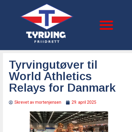
Tyrvingutøver til
World Athletics
Relays for Danmark
Skrevet av
mortenjensen
29. april 2025