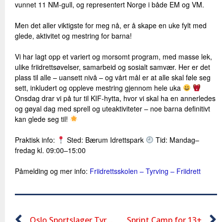
vunnet 11 NM-gull, og representert Norge i både EM og VM.
Men det aller viktigste for meg nå, er å skape en uke fylt med
glede, aktivitet og mestring for barna!
Vi har lagt opp et variert og morsomt program, med masse lek,
ulike friidrettsøvelser, samarbeid og sosialt samvær. Her er det
plass til alle – uansett nivå – og vårt mål er at alle skal føle seg
sett, inkludert og oppleve mestring gjennom hele uka
Onsdag drar vi på tur til KIF-hytta, hvor vi skal ha en annerledes
og gøyal dag med sprell og uteaktiviteter – noe barna definitivt
kan glede seg til!
Praktisk info:
Sted: Bærum Idrettspark
Tid: Mandag–
fredag kl. 09:00–15:00
Påmelding og mer info:
Friidrettsskolen – Tyrving – Friidrett
Oslo Sportslager Tyrvinglekene 2025
Sprint Camp for 13+