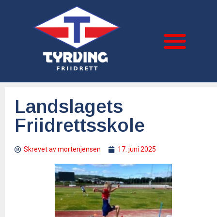
Landslagets
Friidrettsskole
Skrevet av
mortenjensen
17. juni 2025