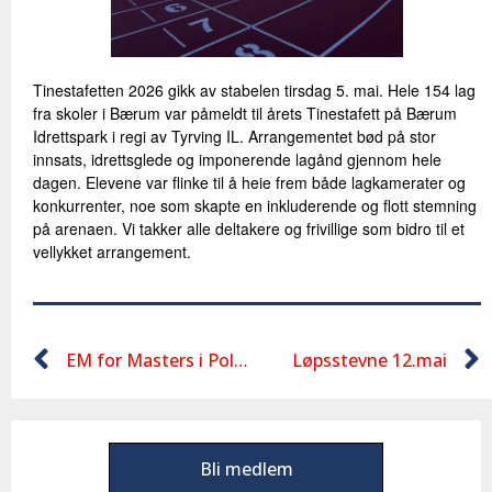
Tinestafetten 2026 gikk av stabelen tirsdag 5. mai. Hele 154 lag
fra skoler i Bærum var påmeldt til årets Tinestafett på Bærum
Idrettspark i regi av
Tyrving IL
. Arrangementet bød på stor
innsats, idrettsglede og imponerende lagånd gjennom hele
dagen. Elevene var flinke til å heie frem både lagkamerater og
konkurrenter, noe som skapte en inkluderende og flott stemning
på arenaen. Vi takker alle deltakere og frivillige som bidro til et
vellykket arrangement.
EM for Masters i Polen – og første nordmann med gull på 60m!
Løpsstevne 12.mai
Bli medlem