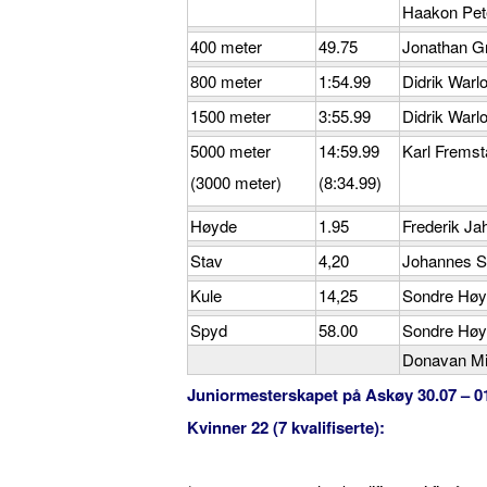
Haakon Pet
400 meter
49.75
Jonathan Gr
800 meter
1:54.99
Didrik Warl
1500 meter
3:55.99
Didrik Warl
5000 meter
14:59.99
Karl Fremst
(3000 meter)
(8:34.99)
Høyde
1.95
Frederik Ja
Stav
4,20
Johannes S
Kule
14,25
Sondre Høy
Spyd
58.00
Sondre Høy
Donavan Mi
Juniormesterskapet på Askøy 30.07 – 01.
Kvinner 22 (7 kvalifiserte):