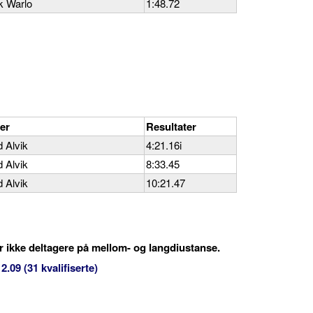
k Warlo
1:48.72
er
Resultater
d Alvik
4:21.16i
d Alvik
8:33.45
d Alvik
10:21.47
ler ikke deltagere på mellom- og langdiustanse.
.09 (31 kvalifiserte)