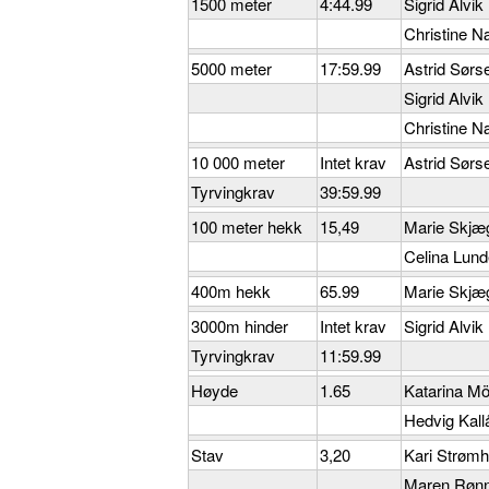
1500 meter
4:44.99
Sigrid Alvik
Christine 
5000 meter
17:59.99
Astrid Sørs
Sigrid Alvik
Christine 
10 000 meter
Intet krav
Astrid Sørs
Tyrvingkrav
39:59.99
100 meter hekk
15,49
Marie Skjæ
Celina Lund
400m hekk
65.99
Marie Skjæ
3000m hinder
Intet krav
Sigrid Alvik
Tyrvingkrav
11:59.99
Høyde
1.65
Katarina M
Hedvig Kall
Stav
3,20
Kari Strøm
Maren Rønn