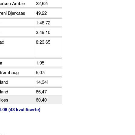
ersen Amble
22,62i
eni Bjerkaas
49,22
o
1:48.72
o
3:49.10
ad
8:23.65
hr
1,95
trømhaug
5,07i
land
14,34i
land
66,47
loss
60,40
08 (43 kvalifiserte)