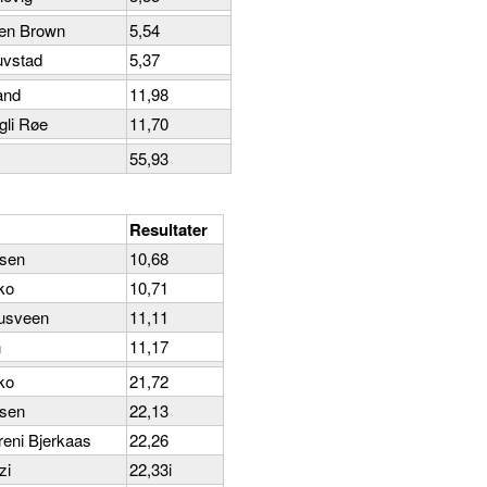
sen Brown
5,54
uvstad
5,37
and
11,98
gli Røe
11,70
55,93
Resultater
rsen
10,68
ko
10,71
jusveen
11,11
n
11,17
ko
21,72
rsen
22,13
eni Bjerkaas
22,26
zi
22,33i