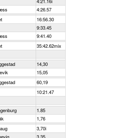
4:21.16i
Næss
4:26.57
et
16:56.30
9:33.45
Næss
9:41.40
et
35:42.62mix
ggestad
14,30
evik
15,05
ggestad
60,19
10:21.47
ögenburg
1.85
åk
1,76
haug
3,70i
evig
3,35