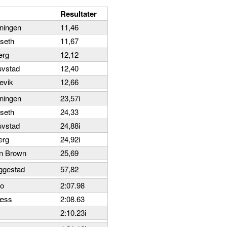
Resultater
ningen
11,46
nseth
11,67
erg
12,12
uvstad
12,40
evik
12,66
ningen
23,57i
nseth
24,33
uvstad
24,88i
erg
24,92i
en Brown
25,69
ggestad
57,82
ro
2:07.98
Næss
2:08.63
2:10.23i