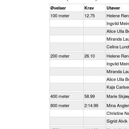
Øvelser
Krav
Utøver
100 meter
12.75
Helene Røn
Ingvild Mei
Alice Ulla B
Miranda La
Celina Lund
200 meter
26.10
Helene Røn
Ingvild Mei
Miranda La
Alice Ulla B
Kaja Carls
400 meter
58.99
Marie Skjæ
800 meter
2:14.99
Mina Angle
Christine 
Sigrid Alvik