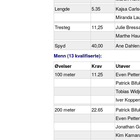
Lengde
5.35
Kajsa Carl
Miranda La
Tresteg
11,25
Julie Bress
Marthe Hau
Spyd
40,00
Ane Dahlen
Menn (13 kvalifiserte):
Øvelser
Krav
Utøver
100 meter
11.25
Even Pette
Patrick Bifu
Tobias Wid
Iver Koppe
200 meter
22.65
Patrick Bifu
Even Pette
Jonathan Gr
Kim Kaman