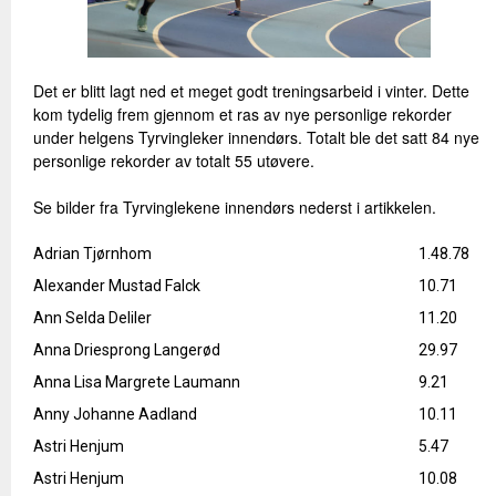
Det er blitt lagt ned et meget godt treningsarbeid i vinter. Dette
kom tydelig frem gjennom et ras av nye personlige rekorder
under helgens Tyrvingleker innendørs. Totalt ble det satt 84 nye
personlige rekorder av totalt 55 utøvere.
Se bilder fra Tyrvinglekene innendørs nederst i artikkelen.
Adrian Tjørnhom
1.48.78
Alexander Mustad Falck
10.71
Ann Selda Deliler
11.20
Anna Driesprong Langerød
29.97
Anna Lisa Margrete Laumann
9.21
Anny Johanne Aadland
10.11
Astri Henjum
5.47
Astri Henjum
10.08