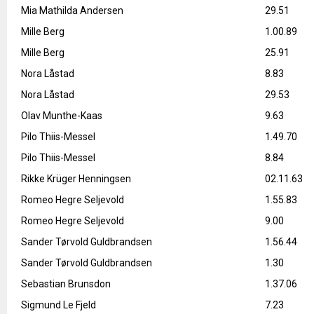
Mia Mathilda Andersen
29.51
Mille Berg
1.00.89
Mille Berg
25.91
Nora Låstad
8.83
Nora Låstad
29.53
Olav Munthe-Kaas
9.63
Pilo Thiis-Messel
1.49.70
Pilo Thiis-Messel
8.84
Rikke Krüger Henningsen
02.11.63
Romeo Hegre Seljevold
1.55.83
Romeo Hegre Seljevold
9.00
Sander Tørvold Guldbrandsen
1.56.44
Sander Tørvold Guldbrandsen
1.30
Sebastian Brunsdon
1.37.06
Sigmund Le Fjeld
7.23