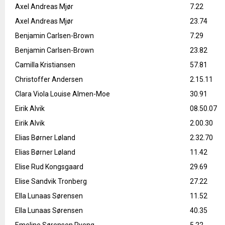
Axel Andreas Mjør
7.22
Axel Andreas Mjør
23.74
Benjamin Carlsen-Brown
7.29
Benjamin Carlsen-Brown
23.82
Camilla Kristiansen
57.81
Christoffer Andersen
2.15.11
Clara Viola Louise Almen-Moe
30.91
Eirik Alvik
08.50.07
Eirik Alvik
2.00.30
Elias Børner Løland
2.32.70
Elias Børner Løland
11.42
Elise Rud Kongsgaard
29.69
Elise Sandvik Tronberg
27.22
Ella Lunaas Sørensen
11.52
Ella Lunaas Sørensen
40.35