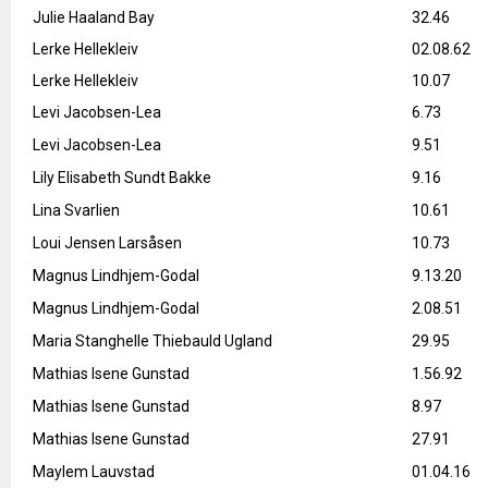
Julie Haaland Bay
32.46
Lerke Hellekleiv
02.08.62
Lerke Hellekleiv
10.07
Levi Jacobsen-Lea
6.73
Levi Jacobsen-Lea
9.51
Lily Elisabeth Sundt Bakke
9.16
Lina Svarlien
10.61
Loui Jensen Larsåsen
10.73
Magnus Lindhjem-Godal
9.13.20
Magnus Lindhjem-Godal
2.08.51
Maria Stanghelle Thiebauld Ugland
29.95
Mathias Isene Gunstad
1.56.92
Mathias Isene Gunstad
8.97
Mathias Isene Gunstad
27.91
Maylem Lauvstad
01.04.16