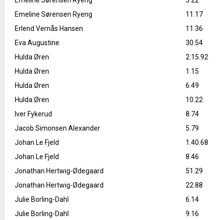
Emeline Sørensen Ryeng
5.22
Emeline Sørensen Ryeng
11.17
Erlend Vernås Hansen
11.36
Eva Augustine
30.54
Hulda Øren
2.15.92
Hulda Øren
1.15
Hulda Øren
6.49
Hulda Øren
10.22
Iver Fykerud
8.74
Jacob Simonsen Alexander
5.79
Johan Le Fjeld
1.40.68
Johan Le Fjeld
8.46
Jonathan Hertwig-Ødegaard
51.29
Jonathan Hertwig-Ødegaard
22.88
Julie Borling-Dahl
6.14
Julie Borling-Dahl
9.16