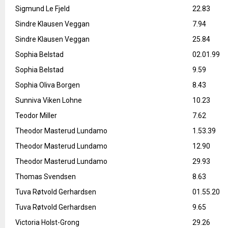
Sigmund Le Fjeld
22.83
Sindre Klausen Veggan
7.94
Sindre Klausen Veggan
25.84
Sophia Belstad
02.01.99
Sophia Belstad
9.59
Sophia Oliva Borgen
8.43
Sunniva Viken Lohne
10.23
Teodor Miller
7.62
Theodor Masterud Lundamo
1.53.39
Theodor Masterud Lundamo
12.90
Theodor Masterud Lundamo
29.93
Thomas Svendsen
8.63
Tuva Røtvold Gerhardsen
01.55.20
Tuva Røtvold Gerhardsen
9.65
Victoria Holst-Grong
29.26