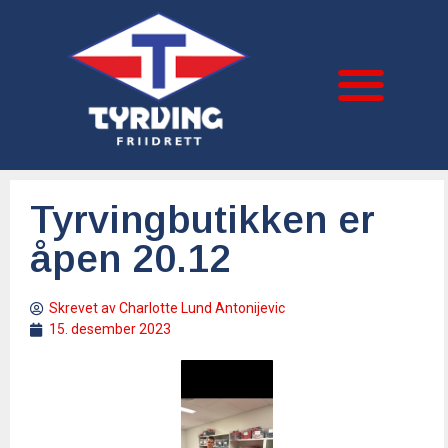
Tyrvingbutikken er
åpen 20.12
Skrevet av
Charlotte Lund Antonijevic
15. desember 2023