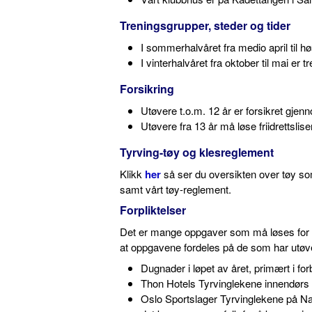
Treningsgrupper, steder og tider
I sommerhalvåret fra medio april til h
I vinterhalvåret fra oktober til mai er
Forsikring
Utøvere t.o.m. 12 år er forsikret gjen
Utøvere fra 13 år må løse friidrettslis
Tyrving-tøy og klesreglement
Klikk
her
så ser du oversikten over tøy so
samt vårt tøy-reglement.
Forpliktelser
Det er mange oppgaver som må løses for å dr
at oppgavene fordeles på de som har utøver
Dugnader i løpet av året, primært i f
Thon Hotels Tyrvinglekene innendørs 1
Oslo Sportslager Tyrvinglekene på Nadd