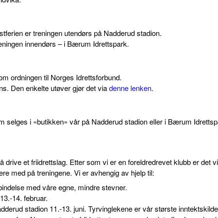
østferien er treningen utendørs på Nadderud stadion.
 treningen innendørs – i Bærum Idrettspark.
nom ordningen til Norges Idrettsforbund.
ens. Den enkelte utøver gjør det via
denne lenken
.
m selges i «butikken» vår på Nadderud stadion eller i Bærum Idrettsp
ive et friidrettslag. Etter som vi er en foreldredrevet klubb er det vi
e med på treningene. Vi er avhengig av hjelp til:
orbindelse med våre egne, mindre stevner.
3.-14. februar.
erud stadion 11.-13. juni. Tyrvinglekene er vår største inntektskilde