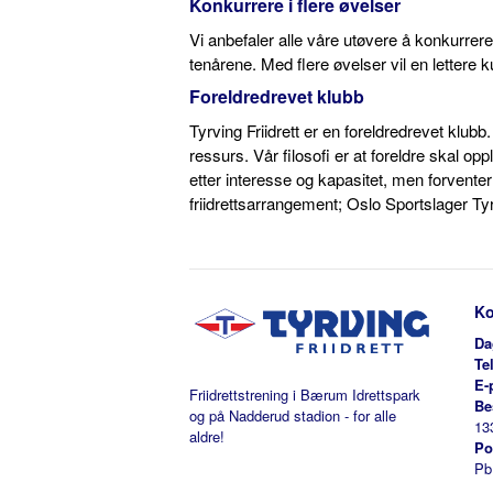
Konkurrere i flere øvelser
Vi anbefaler alle våre utøvere å konkurrere i
tenårene. Med flere øvelser vil en lettere 
Foreldredrevet klubb
Tyrving Friidrett er en foreldredrevet klubb
ressurs. Vår filosofi er at foreldre skal op
etter interesse og kapasitet, men forventer
friidrettsarrangement; Oslo Sportslager Ty
Ko
Da
Te
E-
Friidrettstrening i Bærum Idrettspark
Be
og på Nadderud stadion - for alle
13
aldre!
Po
Pb