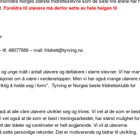
nomføre Norges største friidrettsstevne som de siste fire årene har h
t.
Foreldre til utøvere må derfor sette av hele helgen til
e
tlf. 48077566 – mail: friidrett@tyrving.no
n og unge målt i antall utøvere og deltakere i større stevner. Vi har ma
isjoner om å være i verdenstoppen. Men vi har også mange utøvere
 viktig å holde seg i form”. Tyrving er Norges beste friidrettsklubb for
å at alle våre utøvere utvikler seg og trives. Vi vet at de som er best
 vet også at de som er best i treningsarbeidet, har størst mulighet for
rett der tideler og centimeter er helt avgjørende. Vi vil at utøverne
sette personlige rekorder. Det er motiverende og bidrar til utvikling.