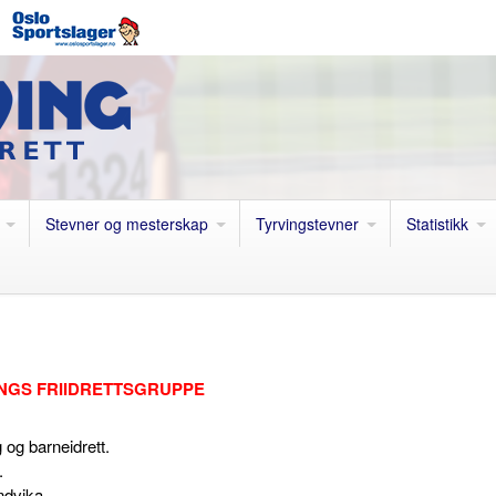
Stevner og mesterskap
Tyrvingstevner
Statistikk
INGS FRIIDRETTSGRUPPE
g og barneidrett.
.
ndvika.