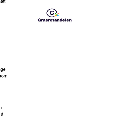
att
nge
 som
 i
 å