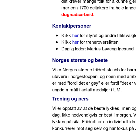
det krever mange folk for å kunne gjen
mer enn 1700 deltakere fra hele lande
dugnadsarbeid.
Kontaktpersoner
Klikk
her
for styret og andre tillitsvalgt
Klikk
her
for treneroversikten
Daglig leder: Marius Løveng Igesund – 
Norges største og beste
Vi er Norges største friidrettsklubb for bar
utøvere i norgestoppen, og noen med amb
er med ”fordi det er gøy” eller fordi ”det er
ungdom målt i antall medaljer i UM.
Trening og pers
Vi er opptatt av at de beste lykkes, men ogs
dag, ikke nødvendigvis er best i morgen. Vi
lykkes på sikt. Friidrett er en individuell id
konkurrerer mot seg selv og har fokus på å 