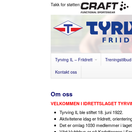
Takk for støtten:
Tyrving IL – Friidrett
Treningstilbud
Kontakt oss
Om oss
VELKOMMEN I IDRETTSLAGET TYRV
Tyrving IL ble stiftet 18. juni 1922.
Aktivitetene idag er friidrett, orienterin
Det er omlag 1030 medlemmer i laget
Vårt klubbhus er på Kadettangen i Sa