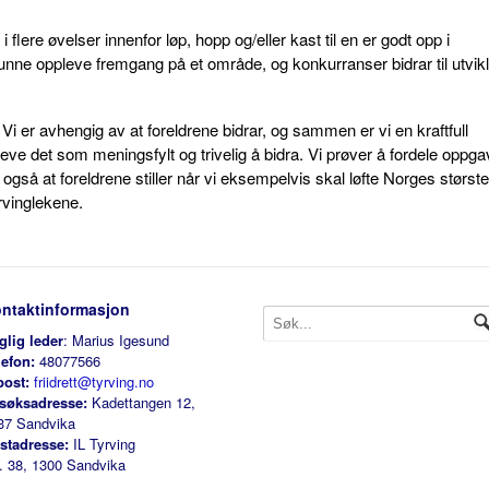
 flere øvelser innenfor løp, hopp og/eller kast til en er godt opp i
kunne oppleve fremgang på et område, og konkurranser bidrar til utvikl
. Vi er avhengig av at foreldrene bidrar, og sammen er vi en kraftfull
pleve det som meningsfylt og trivelig å bidra. Vi prøver å fordele oppga
 også at foreldrene stiller når vi eksempelvis skal løfte Norges største
rvinglekene.
ntaktinformasjon
glig leder
: Marius Igesund
lefon:
48077566
post:
friidrett@tyrving.no
søksadresse:
Kadettangen 12,
37 Sandvika
stadresse:
IL Tyrving
. 38, 1300 Sandvika